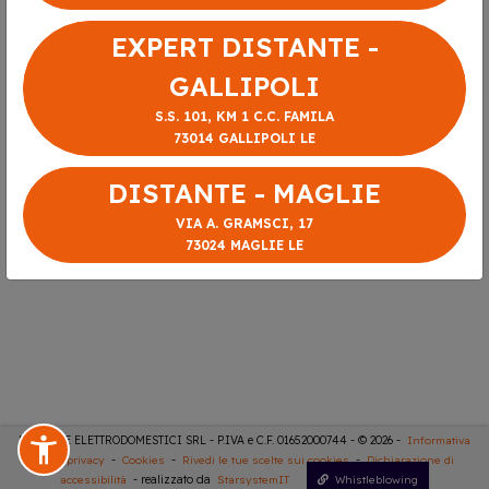
EXPERT DISTANTE -
GALLIPOLI
S.S. 101, KM 1 C.C. FAMILA
73014 GALLIPOLI LE
DISTANTE - MAGLIE
VIA A. GRAMSCI, 17
73024 MAGLIE LE
DISTANTE ELETTRODOMESTICI SRL - P.IVA e C.F. 01652000744 - © 2026 -
Informativa
sulla privacy
-
Cookies
-
Rivedi le tue scelte sui cookies
-
Dichiarazione di
accessibilità
- realizzato da
StarsystemIT
Whistleblowing