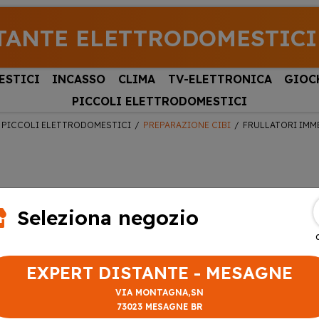
TANTE ELETTRODOMESTICI
ESTICI
INCASSO
CLIMA
TV-ELETTRONICA
GIOC
PICCOLI ELETTRODOMESTICI
PICCOLI ELETTRODOMESTICI
PREPARAZIONE CIBI
FRULLATORI IMM
Seleziona negozio
EXPERT DISTANTE - MESAGNE
VIA MONTAGNA,SN
73023 MESAGNE BR