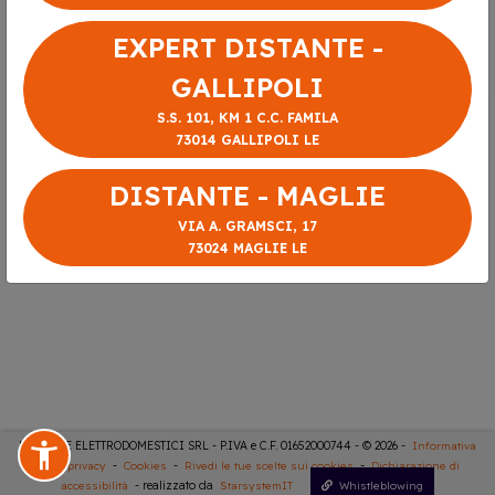
EXPERT DISTANTE -
GALLIPOLI
S.S. 101, KM 1 C.C. FAMILA
73014 GALLIPOLI LE
DISTANTE - MAGLIE
VIA A. GRAMSCI, 17
73024 MAGLIE LE
DISTANTE ELETTRODOMESTICI SRL - P.IVA e C.F. 01652000744 - © 2026 -
Informativa
sulla privacy
-
Cookies
-
Rivedi le tue scelte sui cookies
-
Dichiarazione di
accessibilità
- realizzato da
StarsystemIT
Whistleblowing