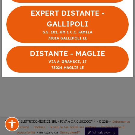
EXPERT DISTANTE -
GALLIPOLI
S.S. 101, KM 1 C.C. FAMILA
73014 GALLIPOLI LE
DISTANTE - MAGLIE
VIA A. GRAMSCI, 17
73024 MAGLIE LE
DISTANTE ELETTRODOMESTICI SRL - P.IVA e C.F. 01652000744 - © 2026 -
Informativa
sulla privacy
-
Cookies
-
Rivedi le tue scelte sui cookies
-
Dichiarazione di
accessibilità
- realizzato da
StarsystemIT
Whistleblowing