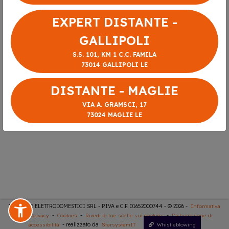
EXPERT DISTANTE -
GALLIPOLI
S.S. 101, KM 1 C.C. FAMILA
73014 GALLIPOLI LE
DISTANTE - MAGLIE
VIA A. GRAMSCI, 17
73024 MAGLIE LE
DISTANTE ELETTRODOMESTICI SRL - P.IVA e C.F. 01652000744 - © 2026 -
Informativa
sulla privacy
-
Cookies
-
Rivedi le tue scelte sui cookies
-
Dichiarazione di
accessibilità
- realizzato da
StarsystemIT
Whistleblowing