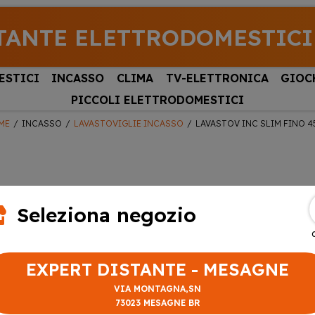
TANTE ELETTRODOMESTICI
ESTICI
INCASSO
CLIMA
TV-ELETTRONICA
GIOC
PICCOLI ELETTRODOMESTICI
ME
INCASSO
LAVASTOVIGLIE INCASSO
LAVASTOV INC SLIM FINO 
Seleziona negozio
EXPERT DISTANTE - MESAGNE
VIA MONTAGNA,SN
73023 MESAGNE BR