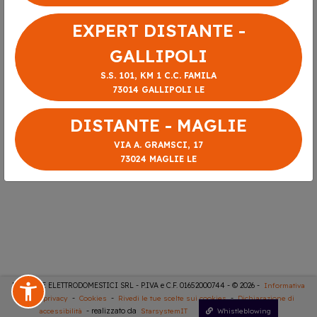
EXPERT DISTANTE -
GALLIPOLI
S.S. 101, KM 1 C.C. FAMILA
73014 GALLIPOLI LE
DISTANTE - MAGLIE
VIA A. GRAMSCI, 17
73024 MAGLIE LE
DISTANTE ELETTRODOMESTICI SRL - P.IVA e C.F. 01652000744 - © 2026 -
Informativa
sulla privacy
-
Cookies
-
Rivedi le tue scelte sui cookies
-
Dichiarazione di
accessibilità
- realizzato da
StarsystemIT
Whistleblowing