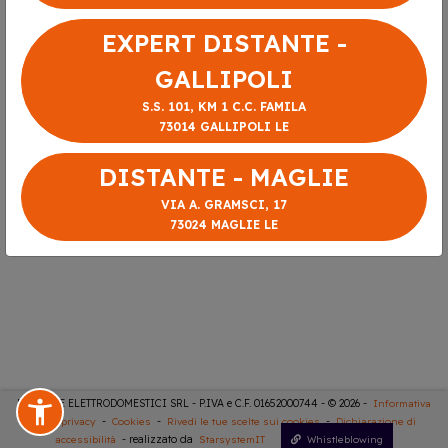
EXPERT DISTANTE -
GALLIPOLI
S.S. 101, KM 1 C.C. FAMILA
73014 GALLIPOLI LE
DISTANTE - MAGLIE
VIA A. GRAMSCI, 17
73024 MAGLIE LE
DISTANTE ELETTRODOMESTICI SRL - P.IVA e C.F. 01652000744 - © 2026 -
Informativa
sulla privacy
-
Cookies
-
Rivedi le tue scelte sui cookies
-
Dichiarazione di
accessibilità
- realizzato da
StarsystemIT
Whistleblowing