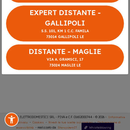
EXPERT DISTANTE -
GALLIPOLI
S.S. 101, KM 1 C.C. FAMILA
73014 GALLIPOLI LE
DISTANTE - MAGLIE
VIA A. GRAMSCI, 17
73024 MAGLIE LE
DISTANTE ELETTRODOMESTICI SRL - P.IVA e C.F. 01652000744 - © 2026 -
Informativa
sulla privacy
-
Cookies
-
Rivedi le tue scelte sui cookies
-
Dichiarazione di
accessibilità
- realizzato da
StarsystemIT
Whistleblowing