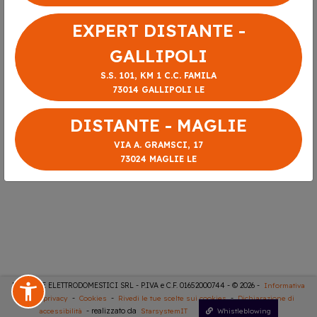
EXPERT DISTANTE -
GALLIPOLI
S.S. 101, KM 1 C.C. FAMILA
73014 GALLIPOLI LE
DISTANTE - MAGLIE
VIA A. GRAMSCI, 17
73024 MAGLIE LE
DISTANTE ELETTRODOMESTICI SRL - P.IVA e C.F. 01652000744 - © 2026 -
Informativa
sulla privacy
-
Cookies
-
Rivedi le tue scelte sui cookies
-
Dichiarazione di
accessibilità
- realizzato da
StarsystemIT
Whistleblowing