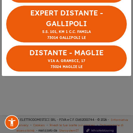
EXPERT DISTANTE -
GALLIPOLI
S.S. 101, KM 1 C.C. FAMILA
73014 GALLIPOLI LE
DISTANTE - MAGLIE
VIA A. GRAMSCI, 17
73024 MAGLIE LE
DISTANTE ELETTRODOMESTICI SRL - P.IVA e C.F. 01652000744 - © 2026 -
Informativa
sulla privacy
-
Cookies
-
Rivedi le tue scelte sui cookies
-
Dichiarazione di
accessibilità
- realizzato da
StarsystemIT
Whistleblowing