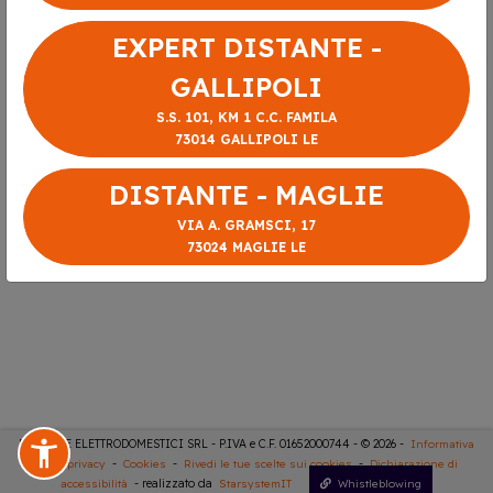
EXPERT DISTANTE -
GALLIPOLI
S.S. 101, KM 1 C.C. FAMILA
73014 GALLIPOLI LE
DISTANTE - MAGLIE
VIA A. GRAMSCI, 17
73024 MAGLIE LE
DISTANTE ELETTRODOMESTICI SRL - P.IVA e C.F. 01652000744 - © 2026 -
Informativa
sulla privacy
-
Cookies
-
Rivedi le tue scelte sui cookies
-
Dichiarazione di
accessibilità
- realizzato da
StarsystemIT
Whistleblowing