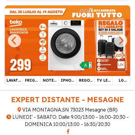
LAVATR
FRIGO
NOTEB
IPHON
REGOL
TV LED
LG
ICE
COMBI
OOK
E 17
ACAPEL
HISEN
SUMME
BEKO
NATO
ASPIRE
PRO
LI
SE 55"
R
8KG
SAMSU
GO 15
256 GB
PHILIP
CASHB
EXPERT DISTANTE - MESAGNE
NG
S
ACK
VIA MONTAGNA,SN 73023 Mesagne (BR)
LUNEDI' - SABATO: Dalle 9.00/13:00 - 16:00-20:30 -
DOMENICA 10:00/13:00 - 16:30/20:30