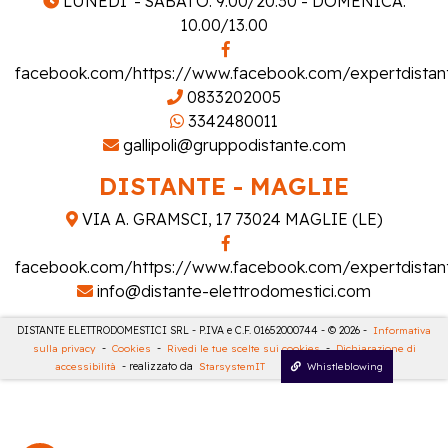
LUNEDI' - SABATO: 9.00/20.30 - DOMENICA:
10.00/13.00
facebook.com/https://www.facebook.com/expertdistan
0833202005
3342480011
gallipoli@gruppodistante.com
DISTANTE - MAGLIE
VIA A. GRAMSCI, 17 73024 MAGLIE (LE)
facebook.com/https://www.facebook.com/expertdistan
info@distante-elettrodomestici.com
DISTANTE ELETTRODOMESTICI SRL - P.IVA e C.F. 01652000744 - © 2026 -
Informativa
sulla privacy
-
Cookies
-
Rivedi le tue scelte sui cookies
-
Dichiarazione di
accessibilità
- realizzato da
StarsystemIT
Whistleblowing